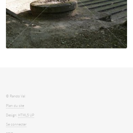
© Rando Val
Plan du site
Design:
HTML5 UP
Se connecter