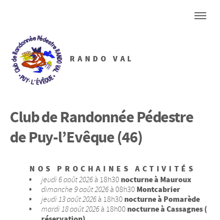
RANDO VAL
Club de Randonnée Pédestre
de Puy-l’Evêque (46)
NOS PROCHAINES ACTIVITÉS
nocturne à Mauroux
jeudi 6 août 2026
à 18h30
Montcabrier
dimanche 9 août 2026
à 08h30
nocturne à Pomarède
jeudi 13 août 2026
à 18h30
nocturne à Cassagnes (
mardi 18 août 2026
à 18h00
réservation)