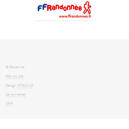
© Rando Val
Plan du site
Design:
HTML5 UP
Se connecter
SPIP