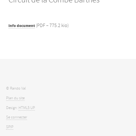
(
PDF – 775.2 kio
)
info document
© Rando Val
Plan du site
Design:
HTML5 UP
Se connecter
SPIP