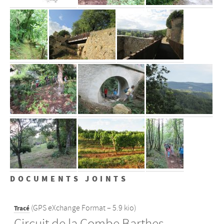
DOCUMENTS JOINTS
(
GPS eXchange Format – 5.9 kio
)
Tracé
Circuit de la Combe Barthes