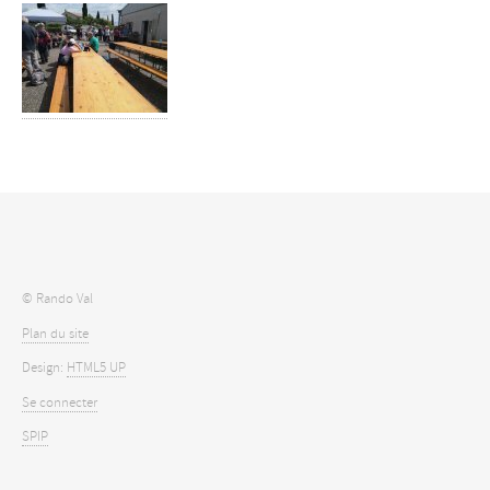
© Rando Val
Plan du site
Design:
HTML5 UP
Se connecter
SPIP