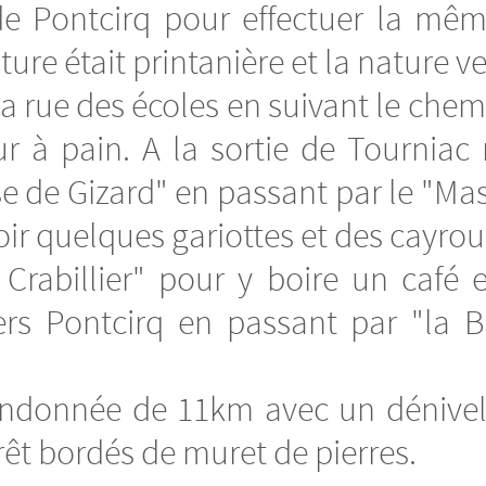
de Pontcirq pour effectuer la mê
ature était printanière et la nature 
la rue des écoles en suivant le che
 à pain. A la sortie de Tourniac
se de Gizard" en passant par le "M
ir quelques gariottes et des cayrou
rabillier" pour y boire un café e
rs Pontcirq en passant par "la Ba
andonnée de 11km avec un dénivel
êt bordés de muret de pierres.