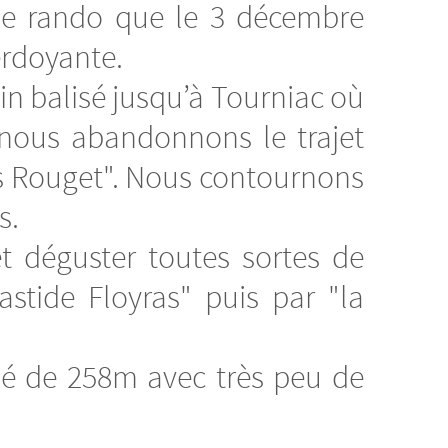
me rando que le 3 décembre
verdoyante.
min balisé jusqu’à Tourniac où
 nous abandonnons le trajet
as Rouget". Nous contournons
s.
t déguster toutes sortes de
stide Floyras" puis par "la
é de 258m avec très peu de