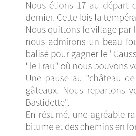
Nous étions 17 au départ 
dernier. Cette fois la tempér
Nous quittons le village par 
nous admirons un beau four
balisé pour gagner le "Caus
"le Frau" où nous pouvons vo
Une pause au "château de C
gâteaux. Nous repartons ve
Bastidette".
En résumé, une agréable r
bitume et des chemins en for