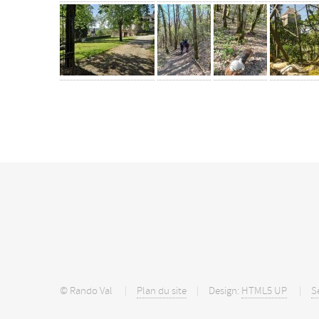
© Rando Val
Plan du site
Design:
HTML5 UP
S