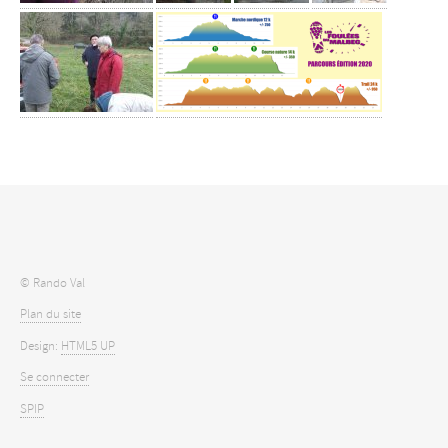
© Rando Val
Plan du site
Design:
HTML5 UP
Se connecter
SPIP