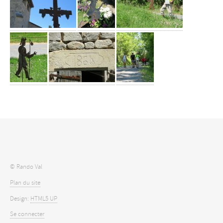
© Rando Val
Plan du site
Design:
HTML5 UP
Se connecter