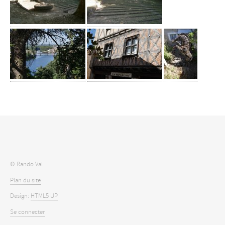
© Rando Val
Plan du site
Design:
HTML5 UP
Se connecter