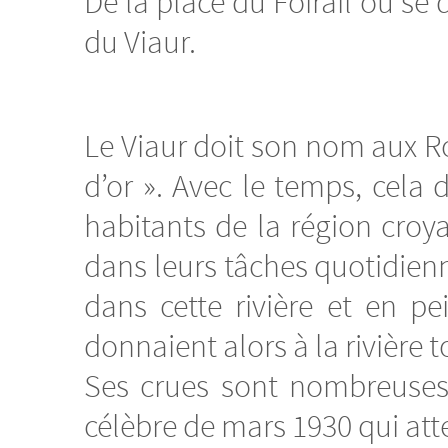
De la place du Foirail où se
du Viaur.
Le Viaur doit son nom aux Ro
d’or ». Avec le temps, cela 
habitants de la région croy
dans leurs tâches quotidienne
dans cette rivière et en p
donnaient alors à la rivière 
Ses crues sont nombreuses 
célèbre de mars 1930 qui att