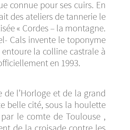
ue connue pour ses cuirs. En
it des ateliers de tannerie le
ptisée « Cordes – la montagne.
el- Cals invente le toponyme
 entoure la colline castrale à
ficiellement en 1993.
 de l’Horloge et de la grand
 belle cité, sous la houlette
 par le comte de Toulouse ,
t de la croisade contre les