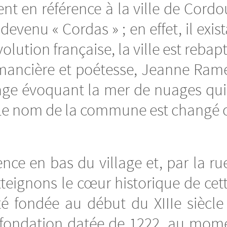
t en référence à la ville de Cordo
venu « Cordas » ; en effet, il exista
olution française, la ville est reba
omancière et poétesse, Jeanne Ram
llage évoquant la mer de nuages qui
Le nom de la commune est changé of
 en bas du village et, par la rue
eignons le cœur historique de cette
té fondée au début du XIIIe siècle
 fondation datée de 1222, au momen