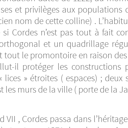
ses et privilèges aux populations q
en nom de cette colline) . L’habitud
 si Cordes n’est pas tout à fait co
orthogonal et un quadrillage régul
st tout le promontoire en raison de
fallut-il protéger les construction
 lices » étroites ( espaces) ; deu
est les murs de la ville ( porte de la
VII , Cordes passa dans l’héritag