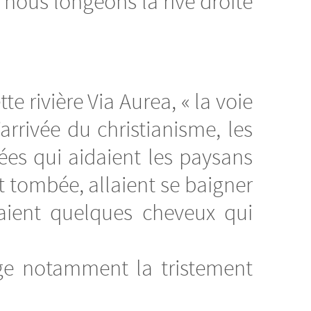
 nous longeons la rive droite
 rivière Via Aurea, « la voie
arrivée du christianisme, les
ées qui aidaient les paysans
it tombée, allaient se baigner
haient quelques cheveux qui
age notamment la tristement