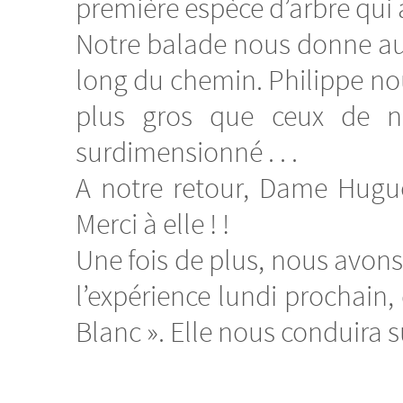
première espèce d’arbre qui 
Notre balade nous donne aus
long du chemin. Philippe no
plus gros que ceux de no
surdimensionné . . .
A notre retour, Dame Hugue
Merci à elle ! !
Une fois de plus, nous avo
l’expérience lundi prochain,
Blanc ». Elle nous conduira s