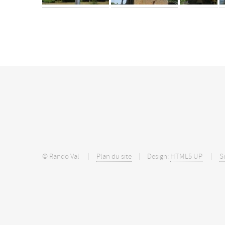
© Rando Val
Plan du site
Design:
HTML5 UP
S