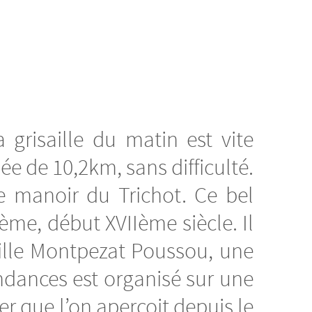
risaille du matin est vite
e de 10,2km, sans difficulté.
le manoir du Trichot. Ce bel
ème, début XVIIème siècle. Il
mille Montpezat Poussou, une
ndances est organisé sur une
er que l’on aperçoit depuis le