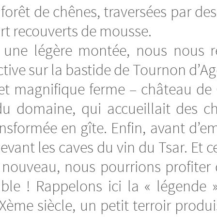
e forêt de chênes, traversées par d
art recouverts de mousse.
ès une légère montée, nous nous r
ctive sur la bastide de Tournon d’Ag
 et magnifique ferme – château de 
 du domaine, qui accueillait des c
nsformée en gîte. Enfin, avant d’e
vant les caves du vin du Tsar. Et c
 nouveau, nous pourrions profiter d
le ! Rappelons ici la « légende » 
ème siècle, un petit terroir produi