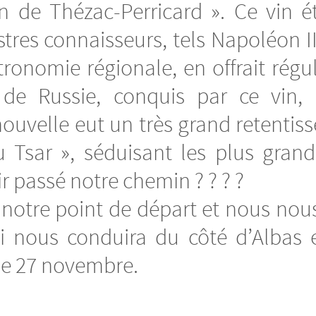
in de Thézac-Perricard ». Ce vin ét
tres connaisseurs, tels Napoléon III
tronomie régionale, en offrait rég
II de Russie, conquis par ce vi
velle eut un très grand retentisse
u Tsar », séduisant les plus gran
r passé notre chemin ? ? ? ?
 notre point de départ et nous no
i nous conduira du côté d’Albas 
he 27 novembre.