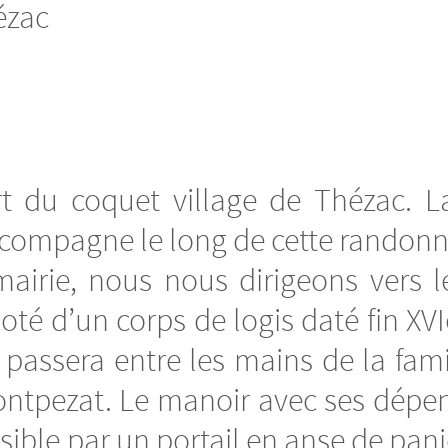
ézac
u coquet village de Thézac. La g
accompagne le long de cette randonné
mairie, nous nous dirigeons vers 
oté d’un corps de logis daté fin XVI
t passera entre les mains de la fa
ontpezat. Le manoir avec ses dépe
sible par un portail en anse de pani