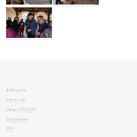
© Rando Val
Plan du site
Design:
HTML5 UP
Se connecter
SPIP