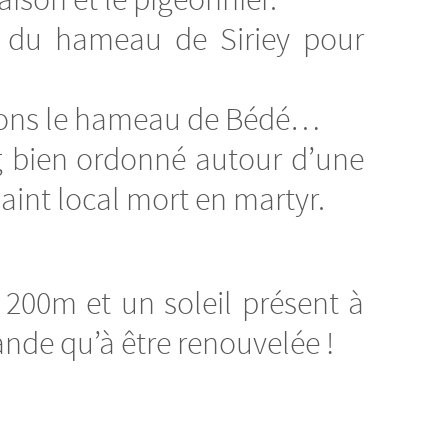
ison et le pigeonnier.
é du hameau de Siriey pour
rsions le hameau de Bédé…
g bien ordonné autour d’une
saint local mort en martyr.
200m et un soleil présent à
ande qu’à être renouvelée !