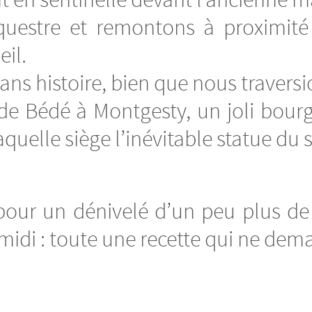
t en sentinelle devant l’ancienne ma
équestre et remontons à proximit
eil.
 sans histoire, bien que nous trave
de Bédé à Montgesty, un joli bour
uelle siège l’inévitable statue du 
pour un dénivelé d’un peu plus de 
midi : toute une recette qui ne dem