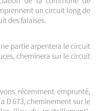
ociation de la commune de
mprennent un circuit long de
t des falaises.
une partie arpentera le circuit
ces, cheminera sur le circuit
 avons récemment emprunté,
 la D 673, cheminement sur le