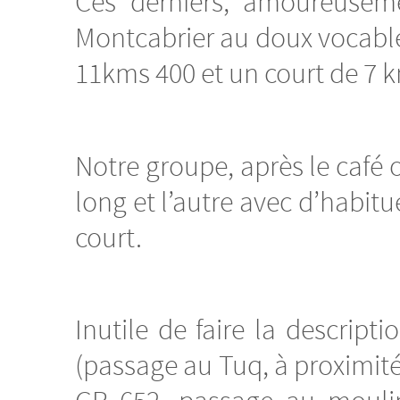
Ces derniers, amoureusem
Montcabrier au doux vocable
11kms 400 et un court de 7 k
Notre groupe, après le café of
long et l’autre avec d’habit
court.
Inutile de faire la descri
(passage au Tuq, à proximité