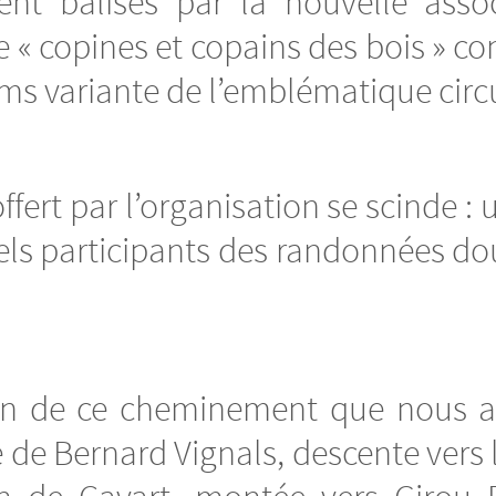
ent balisés par la nouvelle ass
 « copines et copains des bois » co
ms variante de l’emblématique circui
fert par l’organisation se scinde : 
uels participants des randonnées dou
ption de ce cheminement que nous
 de Bernard Vignals, descente vers