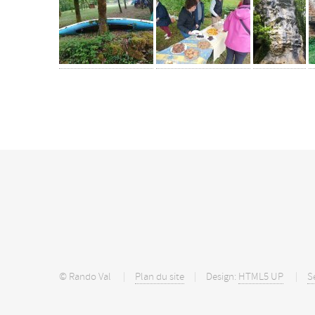
© Rando Val
Plan du site
Design:
HTML5 UP
S