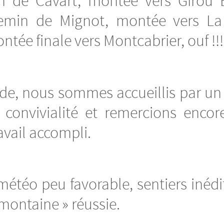
de Cavart, montée vers Girou Bas
chemin de Mignot, montée vers La
tée finale vers Montcabrier, ouf !!!
tide, nous sommes accueillis par un 
nvivialité et remercions encore 
avail accompli.
étéo peu favorable, sentiers inédits
imontaine » réussie.