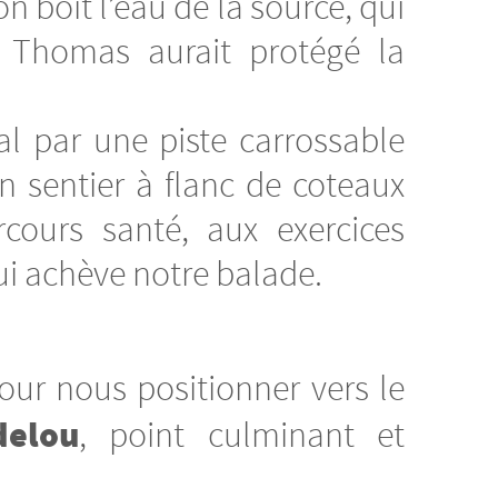
n boit l’eau de la source, qui
t Thomas aurait protégé la
l par une piste carrossable
n sentier à flanc de coteaux
cours santé, aux exercices
i achève notre balade.
our nous positionner vers le
elou
, point culminant et