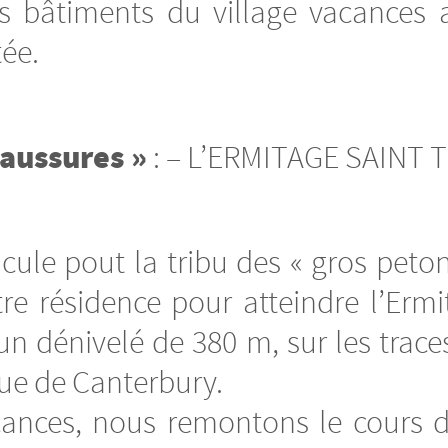
s bâtiments du village vacances 
ée.
aussures »
: – L’ERMITAGE SAINT
ule pout la tribu des « gros petons
re résidence pour atteindre l’Erm
n dénivelé de 380 m, sur les trac
que de Canterbury.
cances, nous remontons le cours d