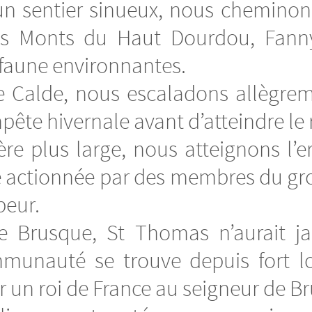
 un sentier sinueux, nous cheminon
es Monts du Haut Dourdou, Fann
la faune environnantes.
te Calde, nous escaladons allègre
mpête hivernale avant d’atteindre l
ère plus large, nous atteignons l’
he actionnée par des membres du gro
peur.
de Brusque, St Thomas n’aurait ja
munauté se trouve depuis fort 
ar un roi de France au seigneur de B