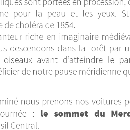
liques sont portées en procession, o
nne pour la peau et les yeux. S
e de choléra de 1854.
anteur riche en imaginaire médiéva
us descendons dans la forêt par u
oiseaux avant d’atteindre le par
cier de notre pause méridienne qu
erminé nous prenons nos voitures p
le sommet du Merd
journée :
if Central.