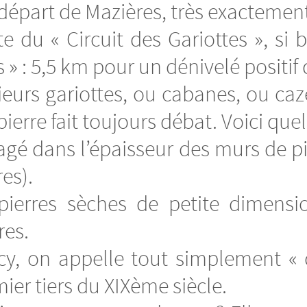
départ de Mazières, très exactemen
 du « Circuit des Gariottes », si b
 » : 5,5 km pour un dénivelé positif
ieurs gariottes, ou cabanes, ou caze
pierre fait toujours débat. Voici que
nagé dans l’épaisseur des murs de 
es).
 pierres sèches de petite dimensi
res.
cy, on appelle tout simplement « 
er tiers du XIXème siècle.