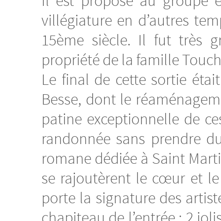
Il est proposé au groupe e
villégiature en d’autres te
15ème siècle. Il fut très
propriété de la famille Touche
Le final de cette sortie ét
Besse, dont le réaménageme
patine exceptionnelle de ce
randonnée sans prendre du 
romane dédiée à Saint Martin
se rajoutèrent le cœur et le
porte la signature des artis
chapiteau de l’entrée : 2 jol