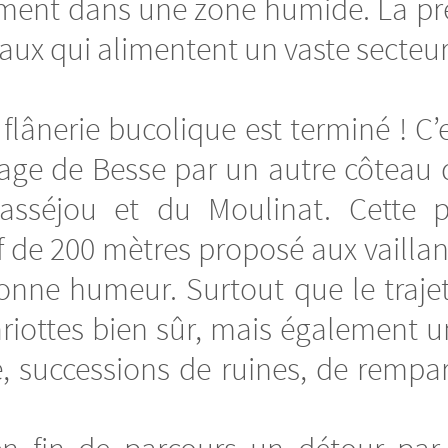
ent dans une zone humide. La preu
 eaux qui alimentent un vaste secte
flânerie bucolique est terminé ! C
lage de Besse par un autre côteau q
séjou et du Moulinat. Cette po
if de 200 mètres proposé aux vailla
onne humeur. Surtout que le traje
gariottes bien sûr, mais également un
le, successions de ruines, de rempa