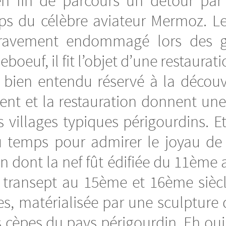
n fin de parcours un détour par 
mps du célèbre aviateur Mermoz. L
 gravement endommagé lors des g
boeuf, il fit l’objet d’une restaurat
ait bien entendu réservé à la déco
nt et la restauration donnent une 
s villages typiques périgourdins. E
temps pour admirer le joyau de l’
 dont la nef fût édifiée du 11ème a
 transept au 15ème et 16ème siècle.
tes, matérialisée par une sculpture
is cèpes du pays périgourdin. Eh ou