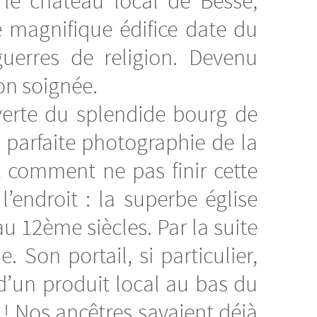
le château local de Besse,
e magnifique édifice date du
uerres de religion. Devenu
ion soignée.
uverte du splendide bourg de
parfaite photographie de la
t comment ne pas finir cette
endroit : la superbe église
u 12ème siècles. Par la suite
 Son portail, si particulier,
 d’un produit local au bas du
i ! Nos ancêtres savaient déjà