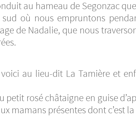
onduit au hameau de Segonzac que 
in sud où nous empruntons penda
llage de Nadalie, que nous travers
rées.
voici au lieu-dit La Tamière et en
u petit rosé châtaigne en guise d’ap
aux mamans présentes dont c’est la 