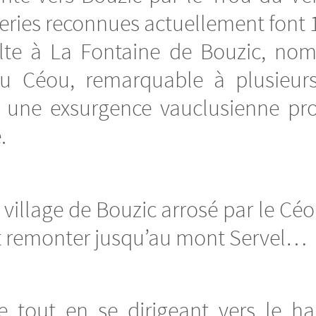
leries reconnues actuellement font 
lte à La Fontaine de Bouzic, nom 
du Céou, remarquable à plusieur
t une exsurgence vauclusienne pr
.
village de Bouzic arrosé par le Céo
aut remonter jusqu’au mont Servel…
e tout en se dirigeant vers le 