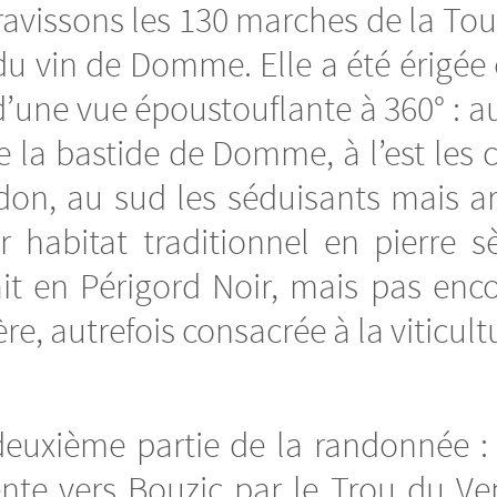
gravissons les 130 marches de la T
du vin de Domme. Elle a été érigée
une vue époustouflante à 360° : au
la bastide de Domme, à l’est les c
rdon, au sud les séduisants mais a
r habitat traditionnel en pierre sè
ait en Périgord Noir, mais pas enco
e, autrefois consacrée à la viticultu
uxième partie de la randonnée : i
e vers Bouzic par le Trou du Vent