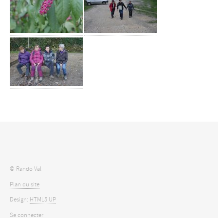
© Rando Val
Plan du site
Design:
HTML5 UP
Se connecter