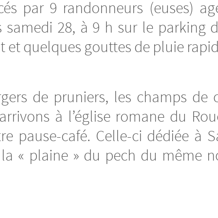
rcés par 9 randonneurs (euses) age
 samedi 28, à 9 h sur le parking d
t et quelques gouttes de pluie rapi
gers de pruniers, les champs de co
rrivons à l’église romane du Roue
e pause-café. Celle-ci dédiée à Sa
la « plaine » du pech du même no