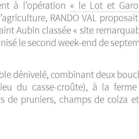
ent à l’opération
« le Lot et Gar
d’agriculture, RANDO VAL proposa
nt Aubin classée « site remarquab
anisé le second week-end de septem
ible dénivelé, combinant deux boucl
ieu du casse-croûte), à la ferme
s de pruniers, champs de colza et t