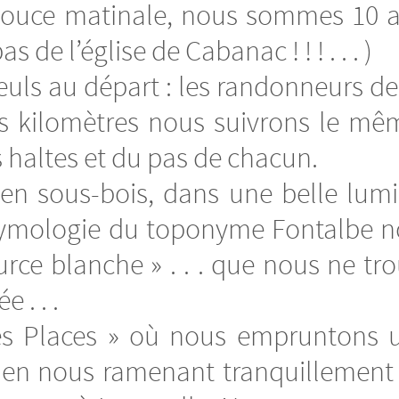
douce matinale, nous sommes 10 a
de l’église de Cabanac ! ! ! . . . )
ls au départ : les randonneurs de
s kilomètres nous suivrons le mêm
 haltes et du pas de chacun.
en sous-bois, dans une belle lumiè
ymologie du toponyme Fontalbe nous
rce blanche » . . . que nous ne tro
 . . .
es Places » où nous empruntons u
 en nous ramenant tranquillement 