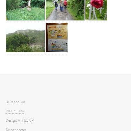
© Rando Val
Plan du site
Design:
HTML5 UP
Se connecter