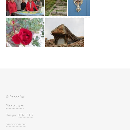
© Rando Val
Plan du site
Design:
HTML5 UP
Se connecter