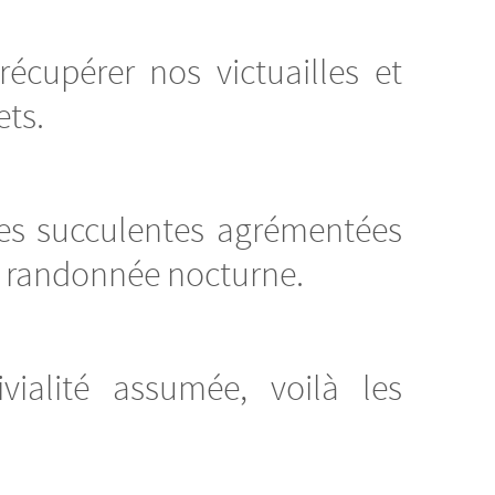
écupérer nos victuailles et
ets.
des succulentes agrémentées
e randonnée nocturne.
vialité assumée, voilà les