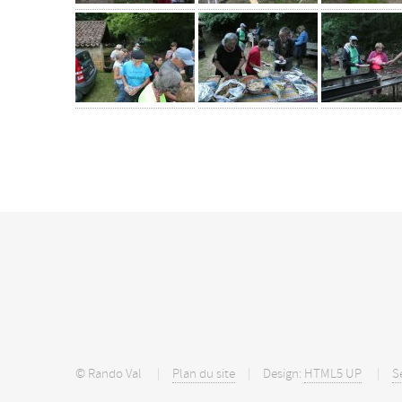
© Rando Val
Plan du site
Design:
HTML5 UP
S