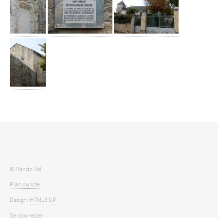
© Rando Val
Plan du site
Design:
HTML5 UP
Se connecter