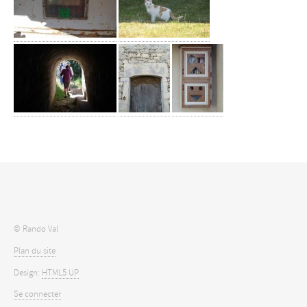
© Rando Val
Plan du site
Design:
HTML5 UP
Se connecter