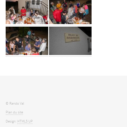
© Rando Val
Plan du site
Design:
HTML5 UP