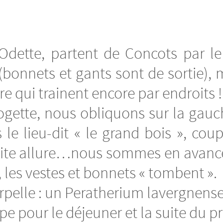
Odette, partent de Concots par le
 (bonnets et gants sont de sortie), m
vre qui trainent encore par endroits !
logette, nous obliquons sur la gau
 le lieu-dit « le grand bois », cou
tite allure…nous sommes en avance s
e, les vestes et bonnets « tombent ».
pelle : un Peratherium lavergnense…
pe pour le déjeuner et la suite du 