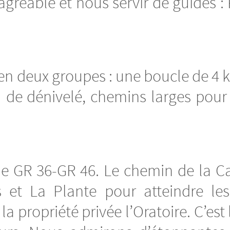
agréable et nous servir de guides : 
n deux groupes : une boucle de 4 k
u de dénivelé, chemins larges pour
le GR 36-GR 46. Le chemin de la 
 et La Plante pour atteindre les
a propriété privée l’Oratoire. C’es