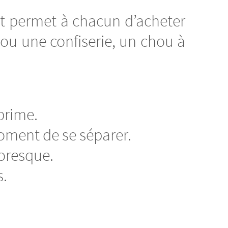
 et permet à chacun d’acheter
r ou une confiserie, un chou à
 prime.
moment de se séparer.
toresque.
s.