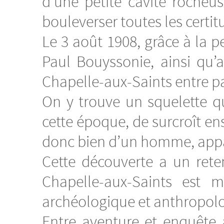
d’une petite cavité rocheus
bouleverser toutes les certit
Le 3 août 1908, grâce à la p
Paul Bouyssonie, ainsi qu’a
Chapelle-aux-Saints entre p
On y trouve un squelette 
cette époque, de surcroît ense
donc bien d’un homme, appa
Cette découverte a un rete
Chapelle-aux-Saints est 
archéologique et anthropol
Entre aventure et enquête 