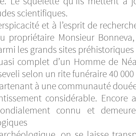
e. Le squelette qu’ils mettent à jo
udes scientifiques.
erspicacité et à l’esprit de recherc
u propriétaire Monsieur Bonneva, q
armi les grands sites préhistorique
quasi complet d’un Homme de Néan
veli selon un rite funéraire 40 000 
rtenant à une communauté douée de
ntissement considérable. Encore 
mondialement connu et demeure 
ogiques
archéologique, on se laisse transp