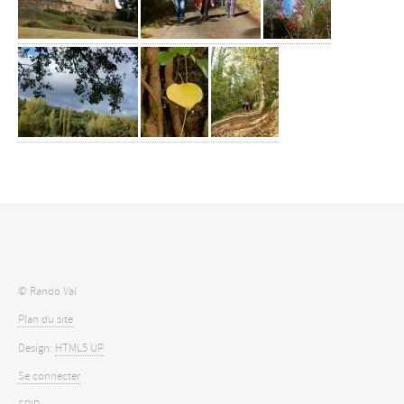
© Rando Val
Plan du site
Design:
HTML5 UP
Se connecter