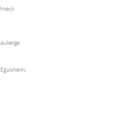
ohneck
 auberge
 Eguisheim.