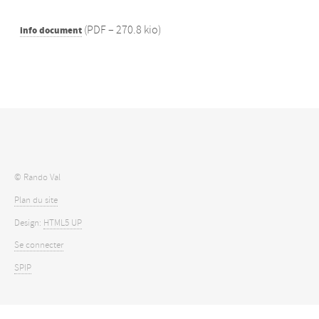
(
PDF – 270.8 kio
)
info document
© Rando Val
Plan du site
Design:
HTML5 UP
Se connecter
SPIP