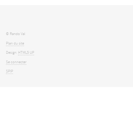
© Rando Val
Plan du site
Design:
HTML5 UP
Se connecter
SPIP