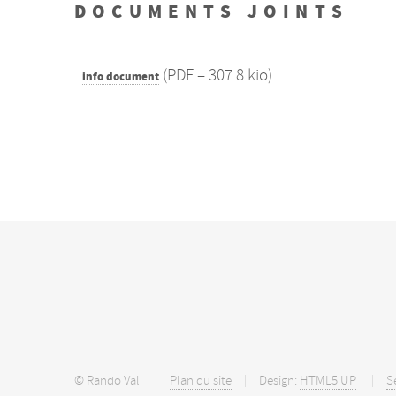
DOCUMENTS JOINTS
(
PDF – 307.8 kio
)
info document
© Rando Val
Plan du site
Design:
HTML5 UP
S